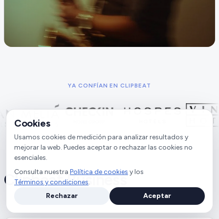
YA CONFÍAN EN CLIPBEAT
Cookies
Usamos cookies de medición para analizar resultados y
mejorar la web. Puedes aceptar o rechazar las cookies no
esenciales.
Consulta nuestra
Política de cookies
y los
Clipbeat Business
Términos y condiciones
.
Rechazar
Aceptar