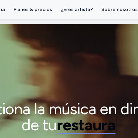
na
Planes & precios
¿Eres artista?
Sobre nosotros
iona la música en di
de tu
even