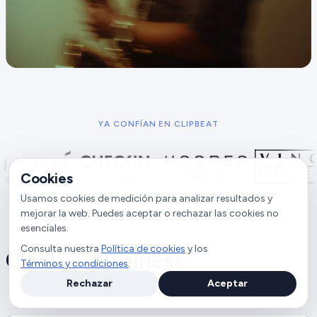
YA CONFÍAN EN CLIPBEAT
Cookies
Usamos cookies de medición para analizar resultados y
mejorar la web. Puedes aceptar o rechazar las cookies no
esenciales.
Consulta nuestra
Política de cookies
y los
Clipbeat Business
Términos y condiciones
.
Rechazar
Aceptar