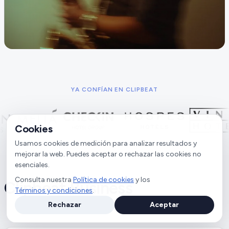
YA CONFÍAN EN CLIPBEAT
Cookies
Usamos cookies de medición para analizar resultados y
mejorar la web. Puedes aceptar o rechazar las cookies no
esenciales.
Consulta nuestra
Política de cookies
y los
Clipbeat Business
Términos y condiciones
.
Rechazar
Aceptar